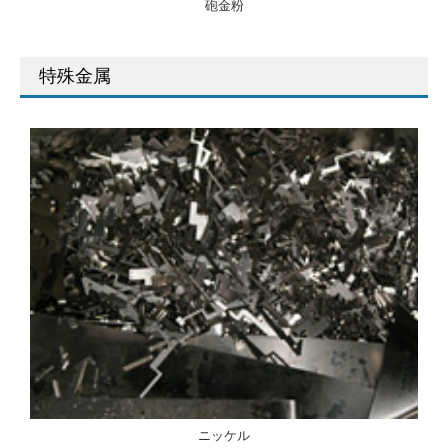
砲金粉
特殊金属
ニッケル