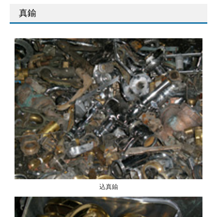
真鍮
込真鍮