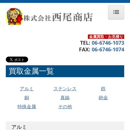
ホーム
金属買取・お見積り
会社案内
TEL:
06-6746-1073
FAX:
06-6746-1074
認定許可・資格
交通案内
買取金属一覧
買取金属一覧
アルミ
ステンレス
鉄
買取の流れ
銅
真鍮
砲金
よくある質問
特殊金属
その他
設備紹介
アルミ
お問合せ