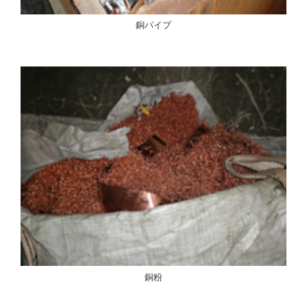
銅パイプ
銅粉