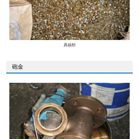
真鍮粉
砲金